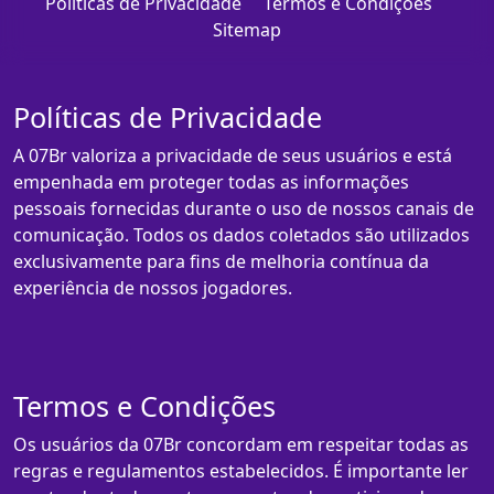
Políticas de Privacidade
Termos e Condições
Sitemap
Políticas de Privacidade
A 07Br valoriza a privacidade de seus usuários e está
empenhada em proteger todas as informações
pessoais fornecidas durante o uso de nossos canais de
comunicação. Todos os dados coletados são utilizados
exclusivamente para fins de melhoria contínua da
experiência de nossos jogadores.
Termos e Condições
Os usuários da 07Br concordam em respeitar todas as
regras e regulamentos estabelecidos. É importante ler