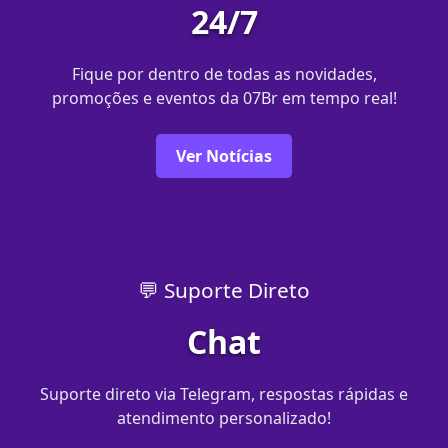
24/7
Fique por dentro de todas as novidades,
promoções e eventos da 07Br em tempo real!
Ver Notícias
💬 Suporte Direto
Chat
Suporte direto via Telegram, respostas rápidas e
atendimento personalizado!