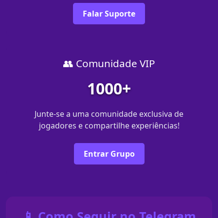
Falar Suporte
👥 Comunidade VIP
1000+
Junte-se a uma comunidade exclusiva de
jogadores e compartilhe experiências!
Entrar Grupo
📱 Como Seguir no Telegram