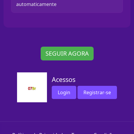
automaticamente
SEGUIR AGORA
Acessos
Login
Registrar-se