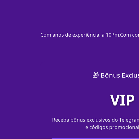
Com anos de experiência, a 10Pm.Com conq
🎁 Bônus Exclu
VIP
Receba bônus exclusivos do Telegra
e códigos promocionai