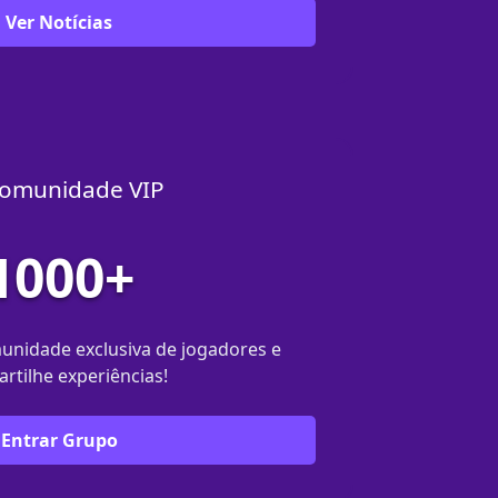
Ver Notícias
Comunidade VIP
1000+
unidade exclusiva de jogadores e
rtilhe experiências!
Entrar Grupo