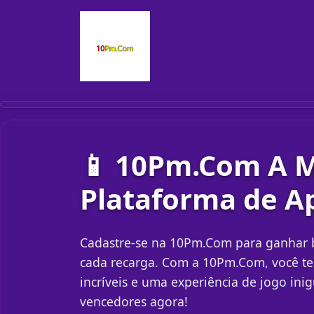
📱 10Pm.Com A 
Plataforma de A
Cadastre-se na 10Pm.Com para ganhar 
cada recarga. Com a 10Pm.Com, você t
incríveis e uma experiência de jogo inig
vencedores agora!