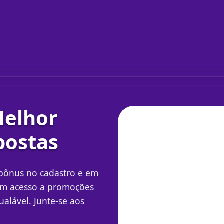
Melhor
postas
bônus no cadastro e em
em acesso a promoções
ualável. Junte-se aos