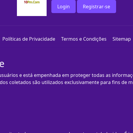
Login
Registrar-se
Políticas de Privacidade
Termos e Condições
Sitemap
de
 usuários e está empenhada em proteger todas as informaç
os coletados são utilizados exclusivamente para fins de m