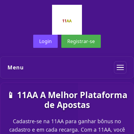
Login
Registrar-se
Menu
📱 11AA A Melhor Plataforma
de Apostas
Cadastre-se na 11AA para ganhar bônus no
cadastro e em cada recarga. Com a 11AA, você