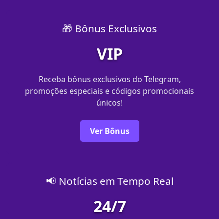
🎁 Bônus Exclusivos
VIP
Receba bônus exclusivos do Telegram,
promoções especiais e códigos promocionais
únicos!
Ver Bônus
📢 Notícias em Tempo Real
24/7