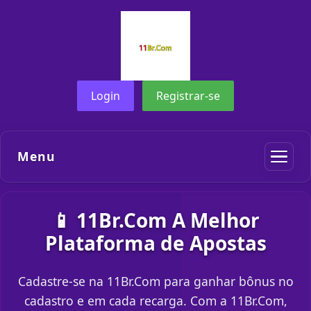
Login
Registrar-se
Menu
📱 11Br.Com A Melhor
Plataforma de Apostas
Cadastre-se na 11Br.Com para ganhar bônus no
cadastro e em cada recarga. Com a 11Br.Com,