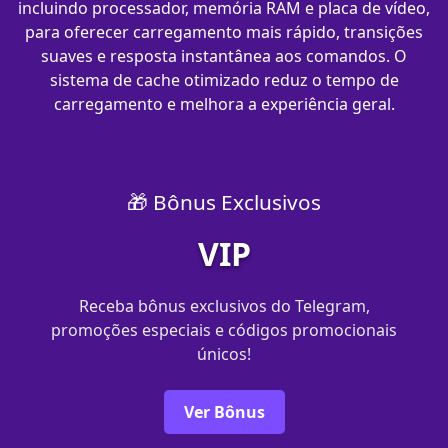
incluindo processador, memória RAM e placa de vídeo,
para oferecer carregamento mais rápido, transições
suaves e resposta instantânea aos comandos. O
sistema de cache otimizado reduz o tempo de
carregamento e melhora a experiência geral.
🎁 Bônus Exclusivos
VIP
Receba bônus exclusivos do Telegram,
promoções especiais e códigos promocionais
únicos!
Ver Bônus