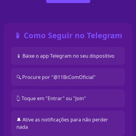
📱 Como Seguir no Telegram
📱 Baixe o app Telegram no seu dispositivo
🔍 Procure por "@11Br.ComOficial"
👆 Toque em "Entrar" ou "Join"
🔔 Ative as notificações para não perder
nada