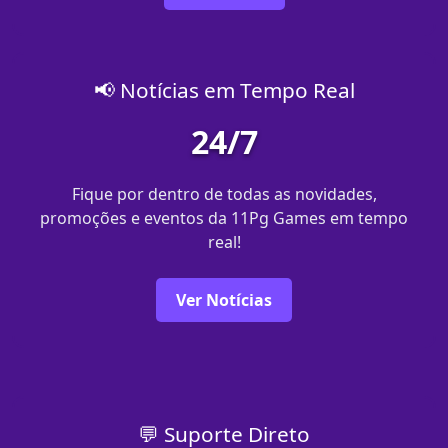
📢 Notícias em Tempo Real
24/7
Fique por dentro de todas as novidades,
promoções e eventos da 11Pg Games em tempo
real!
Ver Notícias
💬 Suporte Direto