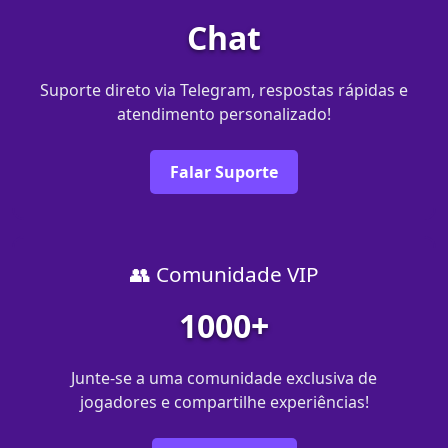
Chat
Suporte direto via Telegram, respostas rápidas e
atendimento personalizado!
Falar Suporte
👥 Comunidade VIP
1000+
Junte-se a uma comunidade exclusiva de
jogadores e compartilhe experiências!