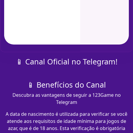
📱 Canal Oficial no Telegram!
📱 Benefícios do Canal
Descubra as vantagens de seguir a 123Game no
Telegram
A data de nascimento é utilizada para verificar se você
atende aos requisitos de idade mínima para jogos de
azar, que é de 18 anos. Esta verificação é obrigatória