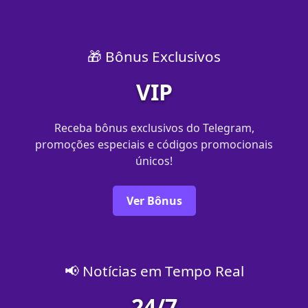
🎁 Bônus Exclusivos
VIP
Receba bônus exclusivos do Telegram,
promoções especiais e códigos promocionais
únicos!
Ver Bônus
📢 Notícias em Tempo Real
24/7