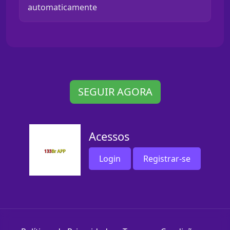
automaticamente
SEGUIR AGORA
Acessos
Login
Registrar-se