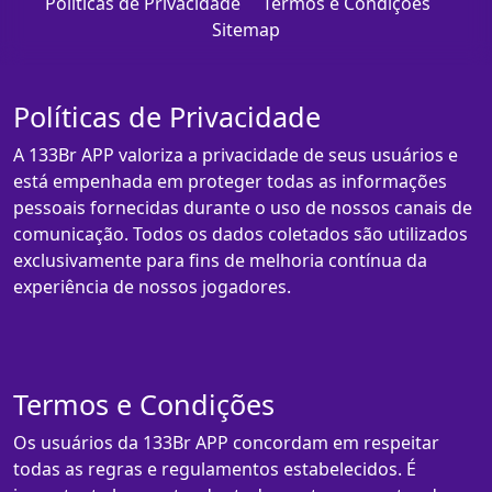
Políticas de Privacidade
Termos e Condições
Sitemap
Políticas de Privacidade
A 133Br APP valoriza a privacidade de seus usuários e
está empenhada em proteger todas as informações
pessoais fornecidas durante o uso de nossos canais de
comunicação. Todos os dados coletados são utilizados
exclusivamente para fins de melhoria contínua da
experiência de nossos jogadores.
Termos e Condições
Os usuários da 133Br APP concordam em respeitar
todas as regras e regulamentos estabelecidos. É