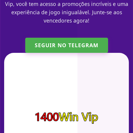
Vip, você tem acesso a promoções incríveis e uma
experiência de jogo inigualável. Junte-se aos
vencedores agora!
SEGUIR NO TELEGRAM