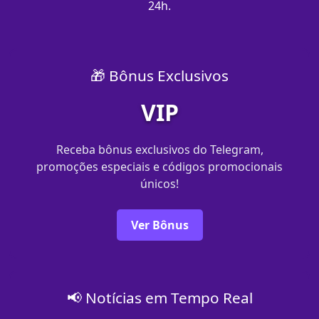
24h.
🎁 Bônus Exclusivos
VIP
Receba bônus exclusivos do Telegram,
promoções especiais e códigos promocionais
únicos!
Ver Bônus
📢 Notícias em Tempo Real