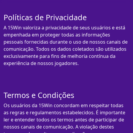
Políticas de Privacidade
A 15Win valoriza a privacidade de seus usuários e está
empenhada em proteger todas as informações
pessoais fornecidas durante o uso de nossos canais de
comunicação. Todos os dados coletados são utilizados
exclusivamente para fins de melhoria contínua da
experiência de nossos jogadores.
Termos e Condições
Os usuários da 15Win concordam em respeitar todas
as regras e regulamentos estabelecidos. É importante
ler e entender todos os termos antes de participar de
nossos canais de comunicação. A violação destes