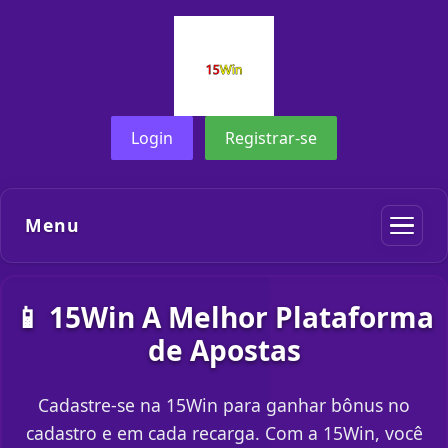
Login
Registrar-se
Menu
📱 15Win A Melhor Plataforma
de Apostas
Cadastre-se na 15Win para ganhar bônus no
cadastro e em cada recarga. Com a 15Win, você