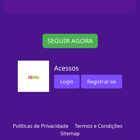
SEGUIR AGORA
Acessos
Login
Registrar-se
Políticas de Privacidade
Termos e Condições
Sitemap