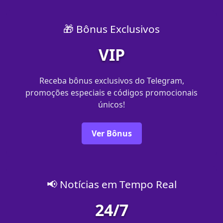
🎁 Bônus Exclusivos
VIP
Receba bônus exclusivos do Telegram,
promoções especiais e códigos promocionais
únicos!
Ver Bônus
📢 Notícias em Tempo Real
24/7