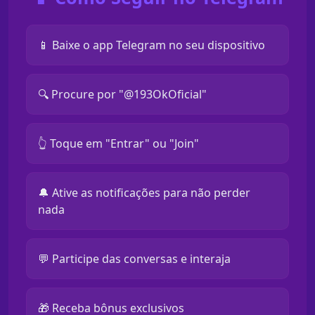
📱 Baixe o app Telegram no seu dispositivo
🔍 Procure por "@193OkOficial"
👆 Toque em "Entrar" ou "Join"
🔔 Ative as notificações para não perder
nada
💬 Participe das conversas e interaja
🎁 Receba bônus exclusivos