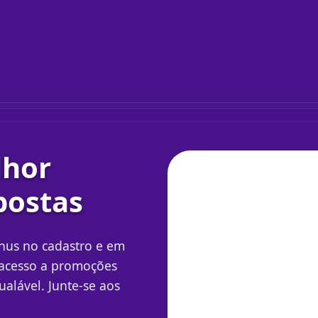
lhor
postas
nus no cadastro e em
 acesso a promoções
ualável. Junte-se aos