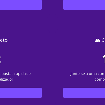
reto
👥 
t
espostas rápidas e
Junte-se a uma com
lizado!
compa
e