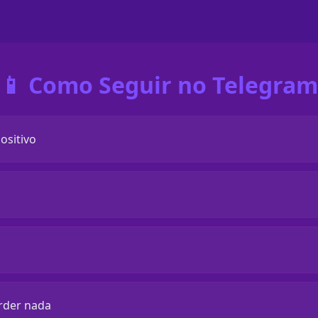
📱 Como Seguir no Telegram
ositivo
erder nada