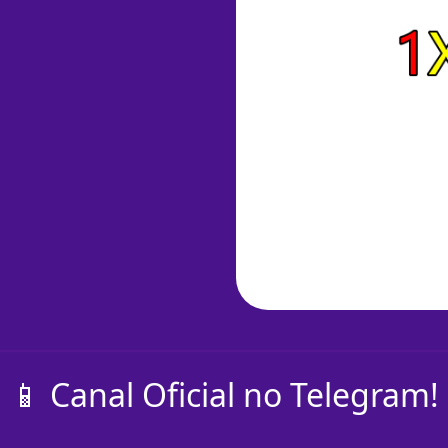
📱 Canal Oficial no Telegram!