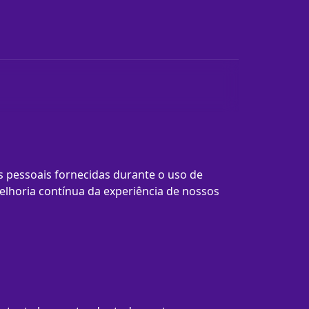
s pessoais fornecidas durante o uso de
elhoria contínua da experiência de nossos