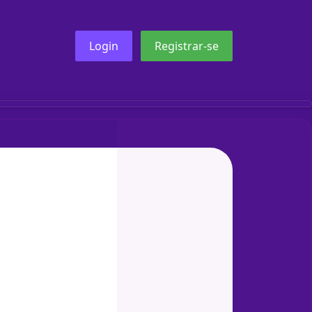
Login
Registrar-se