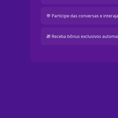
💬 Participe das conversas e interaj
🎁 Receba bônus exclusivos autom