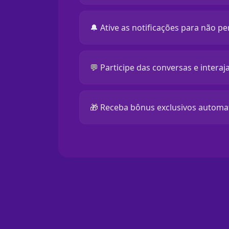
🔔 Ative as notificações para não p
💬 Participe das conversas e interaj
🎁 Receba bônus exclusivos autom