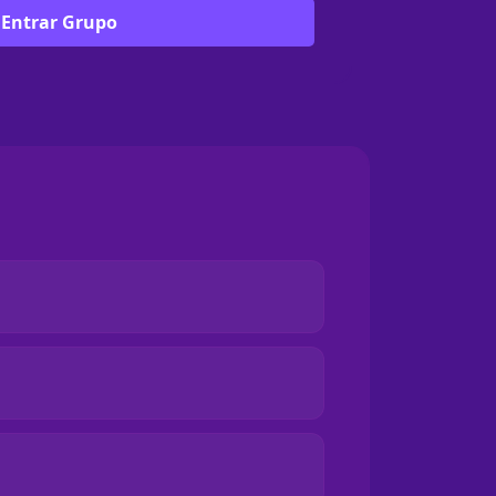
Entrar Grupo