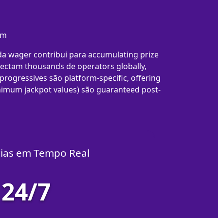
am
da wager contribui para accumulating prize
ectam thousands de operators globally,
rogressives são platform-specific, offering
nimum jackpot values) são guaranteed post-
cias em Tempo Real
24/7