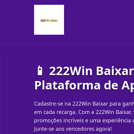
📱 222Win Baixa
Plataforma de A
Cadastre-se na 222Win Baixar para gan
em cada recarga. Com a 222Win Baixar, 
promoções incríveis e uma experiência d
Junte-se aos vencedores agora!