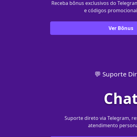
Receba bônus exclusivos do Telegra
e códigos promocionai
Ver Bônus
💬 Suporte Di
Cha
Suporte direto via Telegram, r
atendimento persona