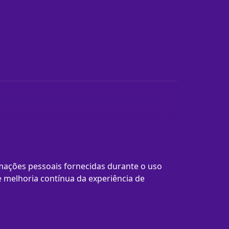
rmações pessoais fornecidas durante o uso
e melhoria contínua da experiência de