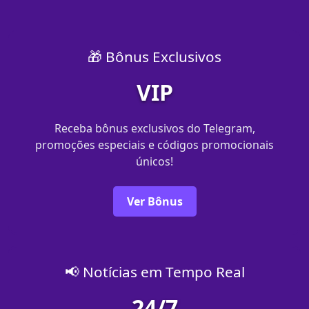
🎁 Bônus Exclusivos
VIP
Receba bônus exclusivos do Telegram,
promoções especiais e códigos promocionais
únicos!
Ver Bônus
📢 Notícias em Tempo Real
24/7