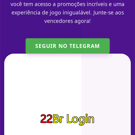
você tem acesso a promoções incríveis e uma
experiência de jogo inigualável. Junte-se aos
vencedores agora!
SEGUIR NO TELEGRAM