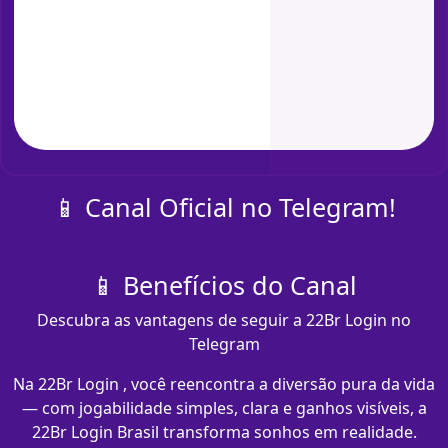
📱 Canal Oficial no Telegram!
📱 Benefícios do Canal
Descubra as vantagens de seguir a 22Br Login no
Telegram
Na 22Br Login , você reencontra a diversão pura da vida
— com jogabilidade simples, clara e ganhos visíveis, a
22Br Login Brasil transforma sonhos em realidade.