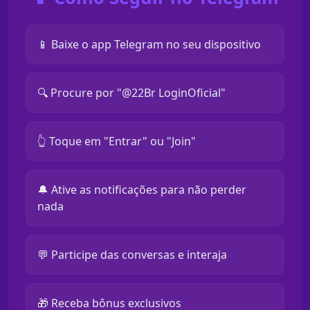
📱 Baixe o app Telegram no seu dispositivo
🔍 Procure por "@22Br LoginOficial"
👆 Toque em "Entrar" ou "Join"
🔔 Ative as notificações para não perder
nada
💬 Participe das conversas e interaja
🎁 Receba bônus exclusivos