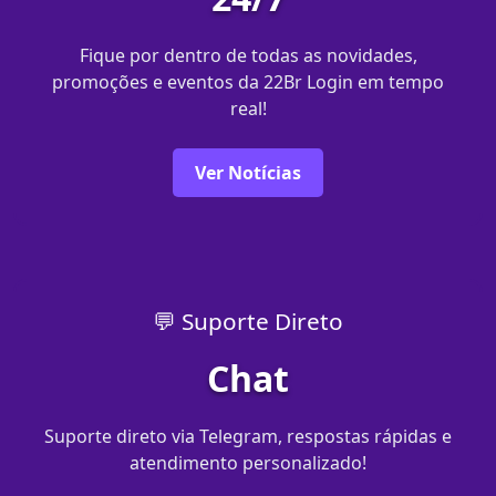
Fique por dentro de todas as novidades,
promoções e eventos da 22Br Login em tempo
real!
Ver Notícias
💬 Suporte Direto
Chat
Suporte direto via Telegram, respostas rápidas e
atendimento personalizado!