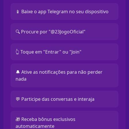
📱 Baixe o app Telegram no seu dispositivo
🔍 Procure por "@23JogoOficial"
👆 Toque em "Entrar" ou "Join"
🔔 Ative as notificações para não perder
nada
💬 Participe das conversas e interaja
🎁 Receba bônus exclusivos
automaticamente