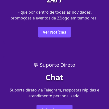
Fique por dentro de todas as novidades,
promoções e eventos da 23Jogo em tempo real!
Ver Notícias
💬 Suporte Direto
Chat
Suporte direto via Telegram, respostas rápidas e
atendimento personalizado!