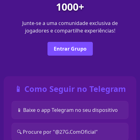
1000+
Junte-se a uma comunidade exclusiva de
jogadores e compartilhe experiências!
Entrar Grupo
📱 Como Seguir no Telegram
📱 Baixe o app Telegram no seu dispositivo
🔍 Procure por "@27G.ComOficial"