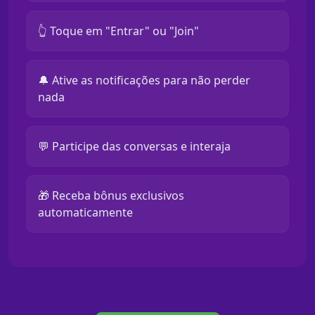
👆 Toque em "Entrar" ou "Join"
🔔 Ative as notificações para não perder
nada
💬 Participe das conversas e interaja
🎁 Receba bônus exclusivos
automaticamente