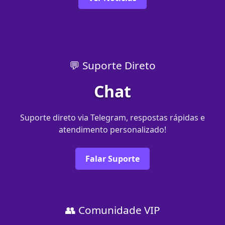
💬 Suporte Direto
Chat
Suporte direto via Telegram, respostas rápidas e
atendimento personalizado!
Falar Suporte
👥 Comunidade VIP