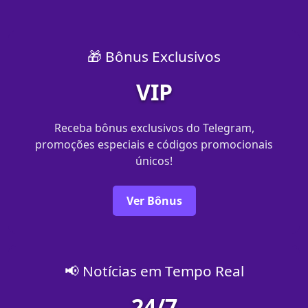
🎁 Bônus Exclusivos
VIP
Receba bônus exclusivos do Telegram,
promoções especiais e códigos promocionais
únicos!
Ver Bônus
📢 Notícias em Tempo Real
24/7