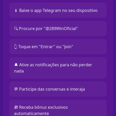
📱 Baixe o app Telegram no seu dispositivo
🔍 Procure por "@289WinOficial"
👆 Toque em "Entrar" ou "Join"
🔔 Ative as notificações para não perder
nada
💬 Participe das conversas e interaja
🎁 Receba bônus exclusivos
automaticamente