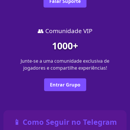
Falar Suporte
👥 Comunidade VIP
1000+
Junte-se a uma comunidade exclusiva de
jogadores e compartilhe experiências!
Entrar Grupo
📱 Como Seguir no Telegram