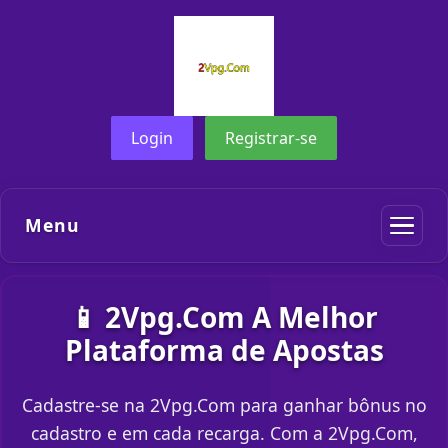
Login
Registrar-se
Menu
📱 2Vpg.Com A Melhor
Plataforma de Apostas
Cadastre-se na 2Vpg.Com para ganhar bônus no
cadastro e em cada recarga. Com a 2Vpg.Com,