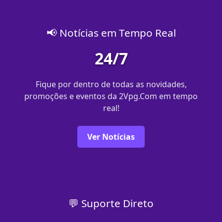
📢 Notícias em Tempo Real
24/7
Fique por dentro de todas as novidades,
promoções e eventos da 2Vpg.Com em tempo
real!
Ver Notícias
💬 Suporte Direto