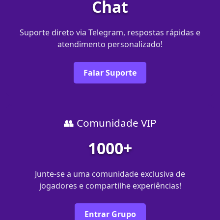
Chat
Suporte direto via Telegram, respostas rápidas e
atendimento personalizado!
Falar Suporte
👥 Comunidade VIP
1000+
Junte-se a uma comunidade exclusiva de
jogadores e compartilhe experiências!
Entrar Grupo