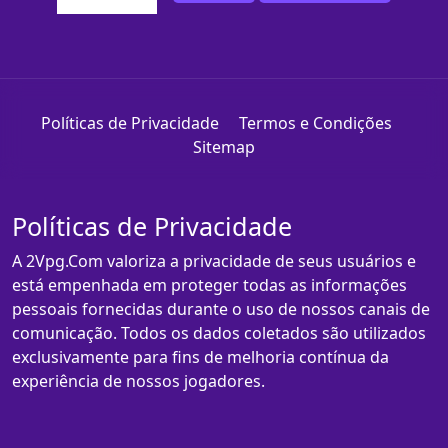
Políticas de Privacidade
Termos e Condições
Sitemap
Políticas de Privacidade
A 2Vpg.Com valoriza a privacidade de seus usuários e
está empenhada em proteger todas as informações
pessoais fornecidas durante o uso de nossos canais de
comunicação. Todos os dados coletados são utilizados
exclusivamente para fins de melhoria contínua da
experiência de nossos jogadores.