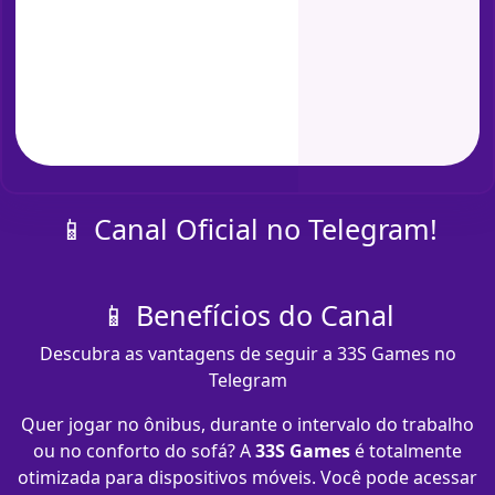
📱 Canal Oficial no Telegram!
📱 Benefícios do Canal
Descubra as vantagens de seguir a 33S Games no
Telegram
Quer jogar no ônibus, durante o intervalo do trabalho
ou no conforto do sofá? A
33S Games
é totalmente
otimizada para dispositivos móveis. Você pode acessar