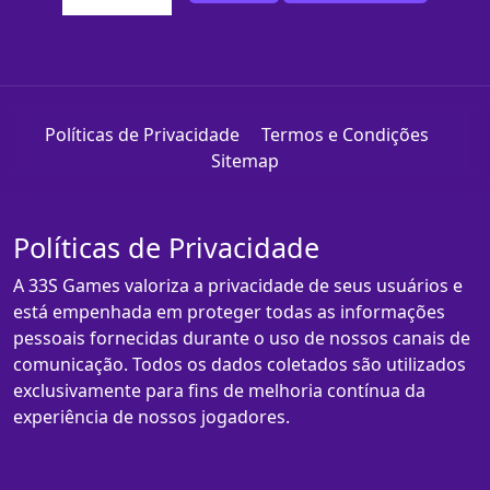
Políticas de Privacidade
Termos e Condições
Sitemap
Políticas de Privacidade
A 33S Games valoriza a privacidade de seus usuários e
está empenhada em proteger todas as informações
pessoais fornecidas durante o uso de nossos canais de
comunicação. Todos os dados coletados são utilizados
exclusivamente para fins de melhoria contínua da
experiência de nossos jogadores.