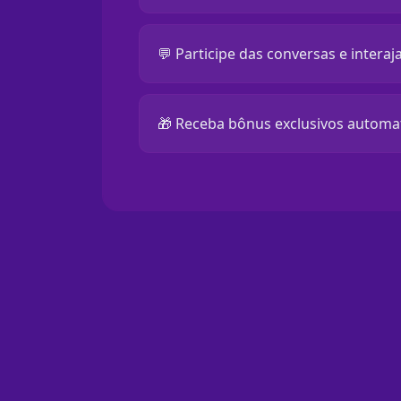
💬 Participe das conversas e interaj
🎁 Receba bônus exclusivos autom