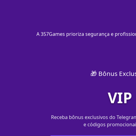
A 357Games prioriza segurança e profissi
🎁 Bônus Exclu
VIP
Receba bônus exclusivos do Telegra
e códigos promocionai