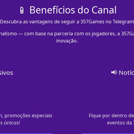
📱 Benefícios do Canal
Descubra as vantagens de seguir a 357Games no Telegram
onalismo — com base na parceria com os jogadores, a 357G
inovação.
sivos
📢 Notí
m, promoções especiais
Fique por dentro d
s únicos!
eventos da