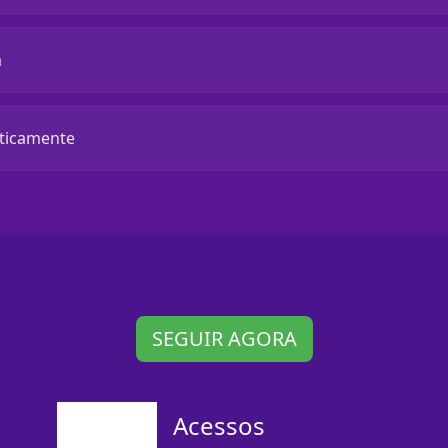
a
aticamente
SEGUIR AGORA
Acessos