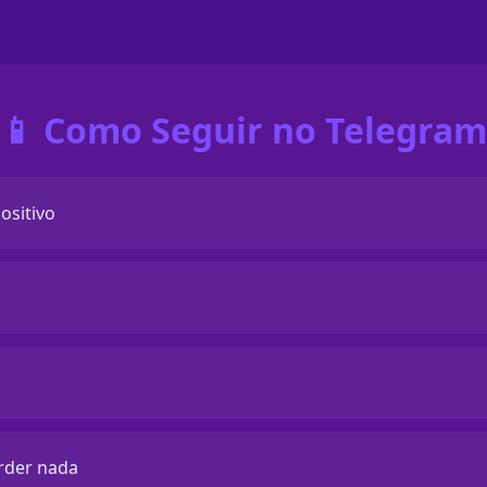
📱 Como Seguir no Telegram
ositivo
erder nada