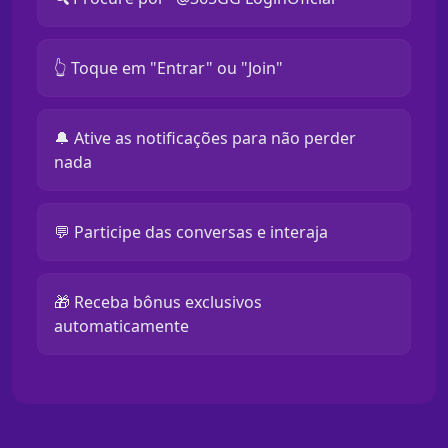
👆 Toque em "Entrar" ou "Join"
🔔 Ative as notificações para não perder
nada
💬 Participe das conversas e interaja
🎁 Receba bônus exclusivos
automaticamente