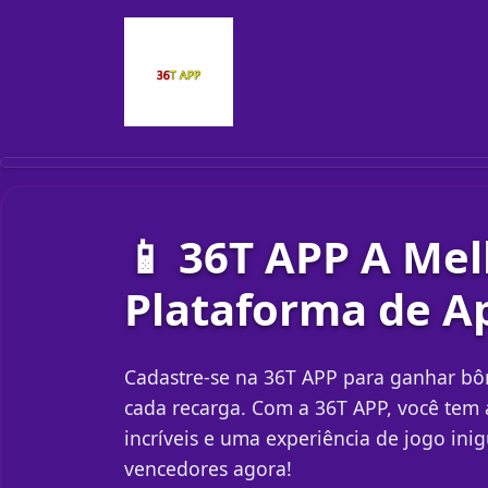
📱 36T APP A Me
Plataforma de A
Cadastre-se na 36T APP para ganhar bô
cada recarga. Com a 36T APP, você tem
incríveis e uma experiência de jogo inig
vencedores agora!