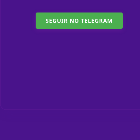
SEGUIR NO TELEGRAM