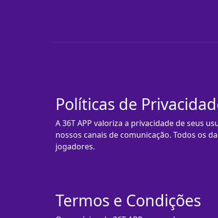
Políticas de Privacida
A 36T APP valoriza a privacidade de seus u
nossos canais de comunicação. Todos os dad
jogadores.
Termos e Condições