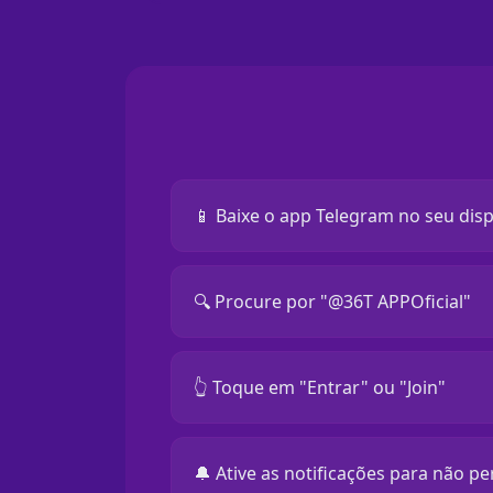
📱 Baixe o app Telegram no seu disp
🔍 Procure por "@36T APPOficial"
👆 Toque em "Entrar" ou "Join"
🔔 Ative as notificações para não p