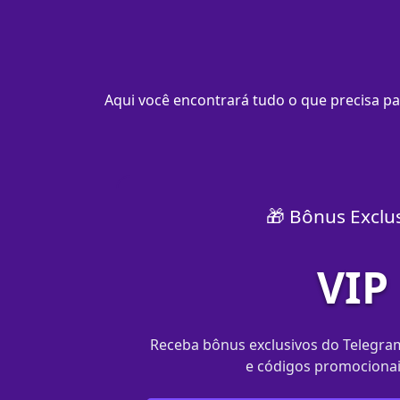
Aqui você encontrará tudo o que precisa pa
🎁 Bônus Exclu
VIP
Receba bônus exclusivos do Telegra
e códigos promocionai