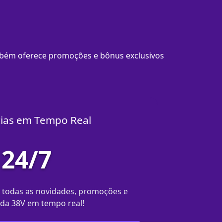
também oferece promoções e bônus exclusivos
cias em Tempo Real
24/7
e todas as novidades, promoções e
 da 38V em tempo real!