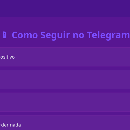
📱 Como Seguir no Telegram
ositivo
erder nada