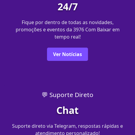
24/7
Fique por dentro de todas as novidades,
promoções e eventos da 3976 Com Baixar em
tempo real!
Ver Notícias
💬 Suporte Direto
Chat
Suporte direto via Telegram, respostas rápidas e
atendimento personalizado!