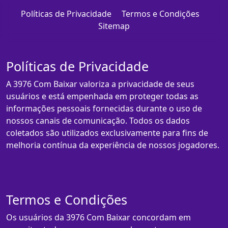
Políticas de Privacidade
Termos e Condições
Sitemap
Políticas de Privacidade
A 3976 Com Baixar valoriza a privacidade de seus
usuários e está empenhada em proteger todas as
informações pessoais fornecidas durante o uso de
nossos canais de comunicação. Todos os dados
coletados são utilizados exclusivamente para fins de
melhoria contínua da experiência de nossos jogadores.
Termos e Condições
Os usuários da 3976 Com Baixar concordam em