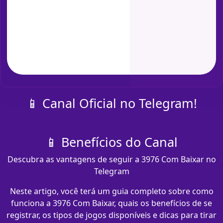
📱 Canal Oficial no Telegram!
📱 Benefícios do Canal
Descubra as vantagens de seguir a 3976 Com Baixar no
Telegram
Neste artigo, você terá um guia completo sobre como
funciona a 3976 Com Baixar, quais os benefícios de se
registrar, os tipos de jogos disponíveis e dicas para tirar