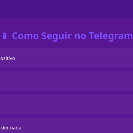
📱 Como Seguir no Telegram
ositivo
erder nada