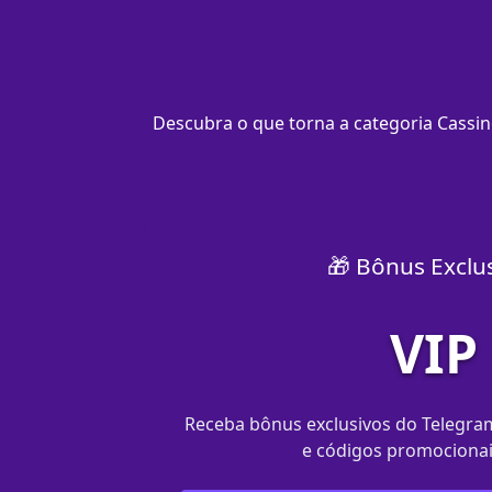
Descubra o que torna a categoria Cassin
🎁 Bônus Exclu
VIP
Receba bônus exclusivos do Telegra
e códigos promocionai