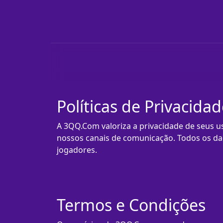
Políticas de Privacida
A 3QQ.Com valoriza a privacidade de seus 
nossos canais de comunicação. Todos os dad
jogadores.
Termos e Condições