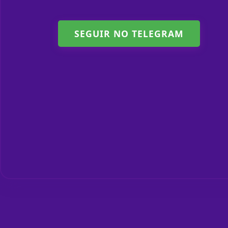
SEGUIR NO TELEGRAM