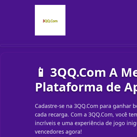
📱 3QQ.Com A M
Plataforma de A
Cadastre-se na 3QQ.Com para ganhar b
cada recarga. Com a 3QQ.Com, você te
incríveis e uma experiência de jogo inig
vencedores agora!