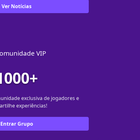
Ver Notícias
Comunidade VIP
1000+
unidade exclusiva de jogadores e
rtilhe experiências!
Entrar Grupo