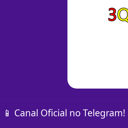
📱 Canal Oficial no Telegram!