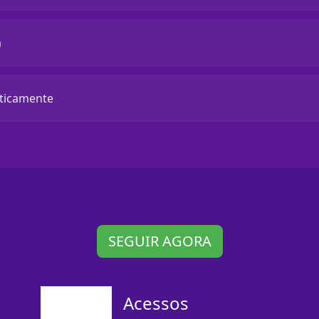
a
aticamente
SEGUIR AGORA
Acessos