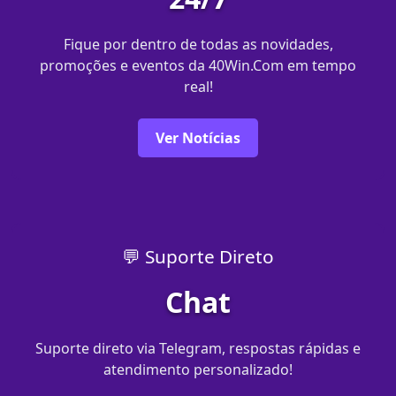
Fique por dentro de todas as novidades,
promoções e eventos da 40Win.Com em tempo
real!
Ver Notícias
💬 Suporte Direto
Chat
Suporte direto via Telegram, respostas rápidas e
atendimento personalizado!