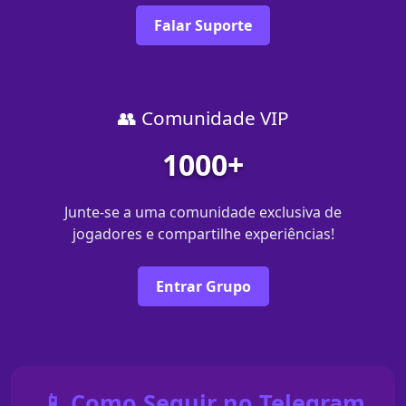
Falar Suporte
👥 Comunidade VIP
1000+
Junte-se a uma comunidade exclusiva de
jogadores e compartilhe experiências!
Entrar Grupo
📱 Como Seguir no Telegram