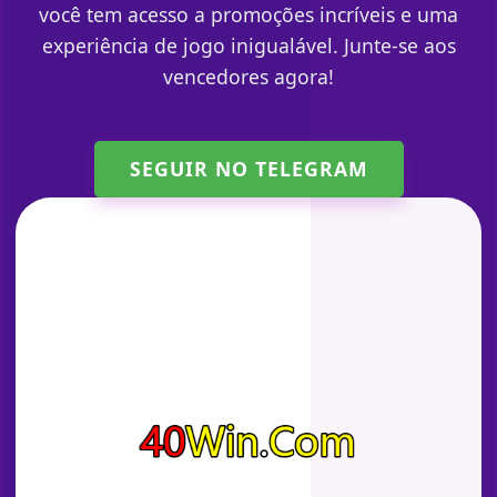
você tem acesso a promoções incríveis e uma
experiência de jogo inigualável. Junte-se aos
vencedores agora!
SEGUIR NO TELEGRAM