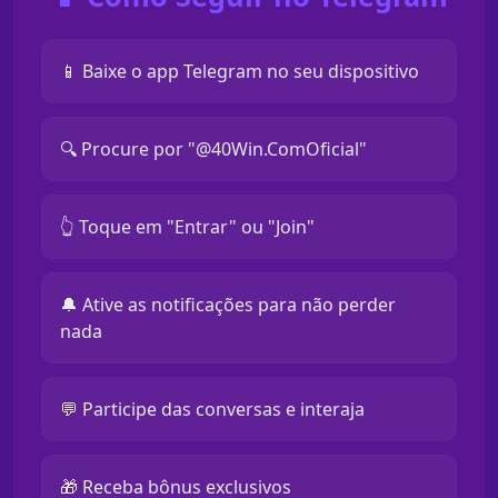
📱 Baixe o app Telegram no seu dispositivo
🔍 Procure por "@40Win.ComOficial"
👆 Toque em "Entrar" ou "Join"
🔔 Ative as notificações para não perder
nada
💬 Participe das conversas e interaja
🎁 Receba bônus exclusivos