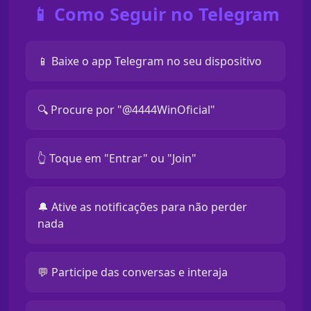
📱 Como Seguir no Telegram
📱 Baixe o app Telegram no seu dispositivo
🔍 Procure por "@4444WinOficial"
👆 Toque em "Entrar" ou "Join"
🔔 Ative as notificações para não perder
nada
💬 Participe das conversas e interaja