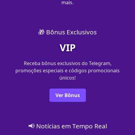
mais.
🎁 Bônus Exclusivos
VIP
Receba bônus exclusivos do Telegram,
promoções especiais e códigos promocionais
únicos!
Ver Bônus
📢 Notícias em Tempo Real