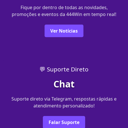
Fique por dentro de todas as novidades,
promoções e eventos da 444Win em tempo real!
Ver Notícias
💬 Suporte Direto
Chat
Suporte direto via Telegram, respostas rápidas e
atendimento personalizado!
Falar Suporte