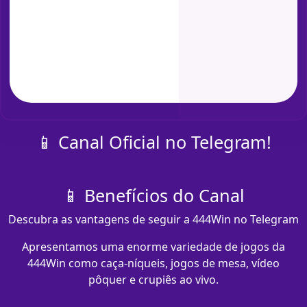
📱 Canal Oficial no Telegram!
📱 Benefícios do Canal
Descubra as vantagens de seguir a 444Win no Telegram
Apresentamos uma enorme variedade de jogos da
444Win como caça-níqueis, jogos de mesa, vídeo
pôquer e crupiês ao vivo.