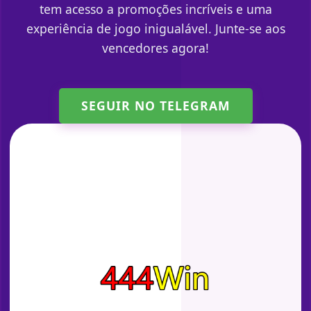
tem acesso a promoções incríveis e uma
experiência de jogo inigualável. Junte-se aos
vencedores agora!
SEGUIR NO TELEGRAM