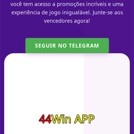
você tem acesso a promoções incríveis e uma
experiência de jogo inigualável. Junte-se aos
vencedores agora!
SEGUIR NO TELEGRAM