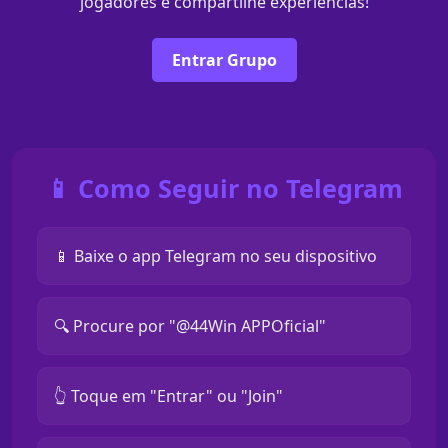
jogadores e compartilhe experiências!
Entrar Grupo
📱 Como Seguir no Telegram
📱 Baixe o app Telegram no seu dispositivo
🔍 Procure por "@44Win APPOficial"
👆 Toque em "Entrar" ou "Join"