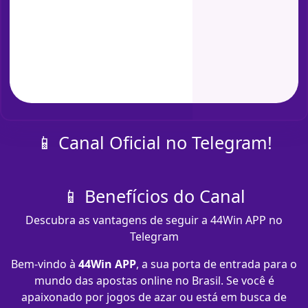
📱 Canal Oficial no Telegram!
📱 Benefícios do Canal
Descubra as vantagens de seguir a 44Win APP no
Telegram
Bem-vindo à
44Win APP
, a sua porta de entrada para o
mundo das apostas online no Brasil. Se você é
apaixonado por jogos de azar ou está em busca de