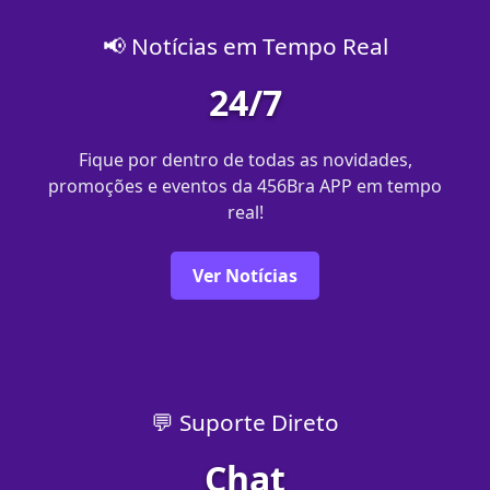
📢 Notícias em Tempo Real
24/7
Fique por dentro de todas as novidades,
promoções e eventos da 456Bra APP em tempo
real!
Ver Notícias
💬 Suporte Direto
Chat