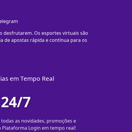
Telegram
s desfrutarem. Os esportes virtuais são
 de apostas rápida e contínua para os
cias em Tempo Real
24/7
e todas as novidades, promoções e
 Plataforma Login em tempo real!