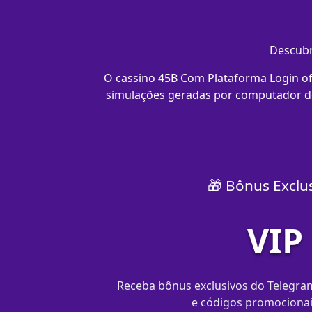
Descubr
O cassino 45B Com Plataforma Login ofe
simulações geradas por computador de 
🎁 Bônus Exclu
VIP
Receba bônus exclusivos do Telegra
e códigos promocionai