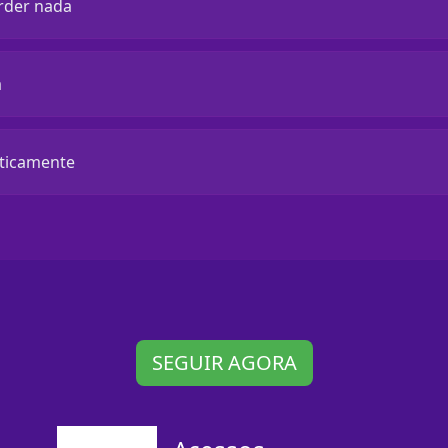
erder nada
a
aticamente
SEGUIR AGORA