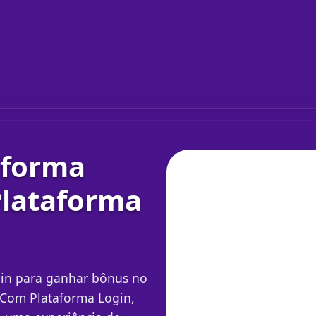
aforma
Plataforma
gin para ganhar bônus no
 Com Plataforma Login,