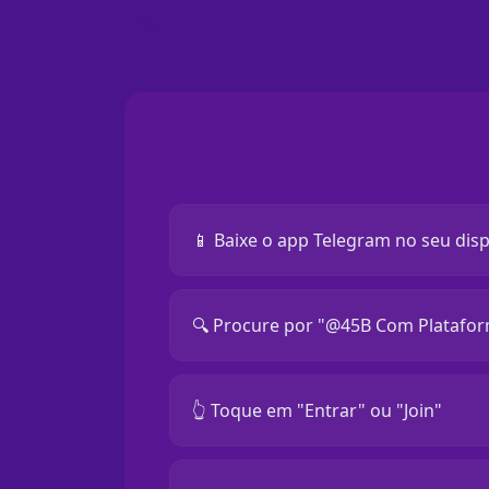
📱 Baixe o app Telegram no seu disp
🔍 Procure por "@45B Com Platafor
👆 Toque em "Entrar" ou "Join"