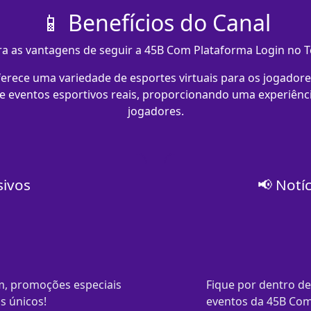
📱 Benefícios do Canal
a as vantagens de seguir a 45B Com Plataforma Login no 
rece uma variedade de esportes virtuais para os jogadore
eventos esportivos reais, proporcionando uma experiência
jogadores.
sivos
📢 Notí
m, promoções especiais
Fique por dentro d
s únicos!
eventos da 45B Com