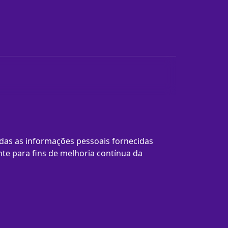
das as informações pessoais fornecidas
te para fins de melhoria contínua da