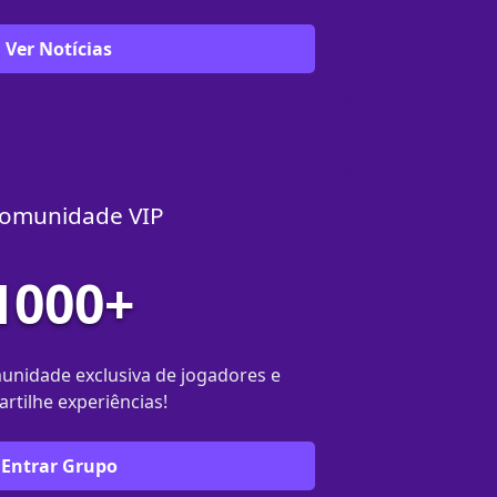
Ver Notícias
Comunidade VIP
1000+
unidade exclusiva de jogadores e
rtilhe experiências!
Entrar Grupo