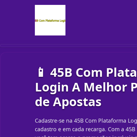
📱 45B Com Plat
Login A Melhor 
de Apostas
Cadastre-se na 45B Com Plataforma Lo
cadastro e em cada recarga. Com a 45B