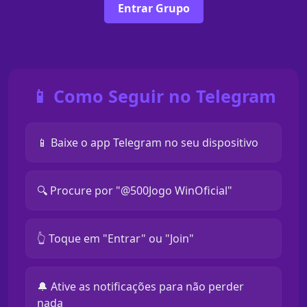
Entrar Grupo
📱 Como Seguir no Telegram
📱 Baixe o app Telegram no seu dispositivo
🔍 Procure por "@500Jogo WinOficial"
👆 Toque em "Entrar" ou "Join"
🔔 Ative as notificações para não perder
nada