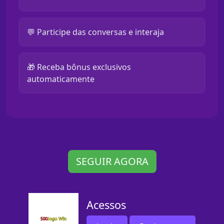
💬 Participe das conversas e interaja
🎁 Receba bônus exclusivos
automaticamente
SEGUIR AGORA
Acessos