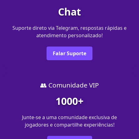
Chat
Suporte direto via Telegram, respostas rápidas e
atendimento personalizado!
Falar Suporte
👥 Comunidade VIP
1000+
Junte-se a uma comunidade exclusiva de
jogadores e compartilhe experiências!