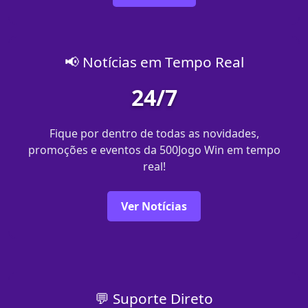
📢 Notícias em Tempo Real
24/7
Fique por dentro de todas as novidades,
promoções e eventos da 500Jogo Win em tempo
real!
Ver Notícias
💬 Suporte Direto