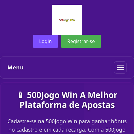
Login
Registrar-se
Menu
📱 500Jogo Win A Melhor
Plataforma de Apostas
Cadastre-se na 500Jogo Win para ganhar bônus
no cadastro e em cada recarga. Com a 500Jogo