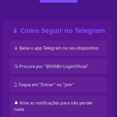
📱 Como Seguir no Telegram
📱 Baixe o app Telegram no seu dispositivo
🔍 Procure por "@505Brl LoginOficial"
👆 Toque em "Entrar" ou "Join"
🔔 Ative as notificações para não perder
nada