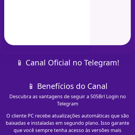
📱 Canal Oficial no Telegram!
📱 Benefícios do Canal
Descubra as vantagens de seguir a 505Brl Login no
Telegram
O cliente PC recebe atualizações automáticas que são
baixadas e instaladas em segundo plano. Isso garante
que você sempre tenha acesso às versões mais