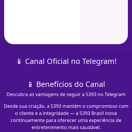
📱 Canal Oficial no Telegram!
📱 Benefícios do Canal
Descubra as vantagens de seguir a 5393 no Telegram
Desde sua criação, a 5393 mantém o compromisso com
o cliente e a integridade — a 5393 Brasil inova
continuamente para oferecer uma experiência de
entretenimento mais saudável.