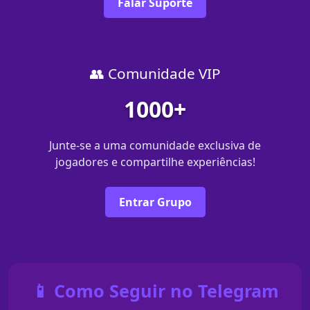
Falar Suporte
👥 Comunidade VIP
1000+
Junte-se a uma comunidade exclusiva de
jogadores e compartilhe experiências!
Entrar Grupo
📱 Como Seguir no Telegram