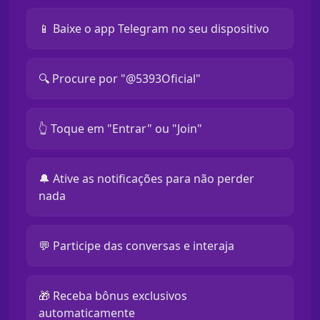
📱 Baixe o app Telegram no seu dispositivo
🔍 Procure por "@5393Oficial"
👆 Toque em "Entrar" ou "Join"
🔔 Ative as notificações para não perder
nada
💬 Participe das conversas e interaja
🎁 Receba bônus exclusivos
automaticamente