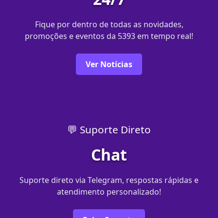
Fique por dentro de todas as novidades,
promoções e eventos da 5393 em tempo real!
Ver Notícias
💬 Suporte Direto
Chat
Suporte direto via Telegram, respostas rápidas e
atendimento personalizado!