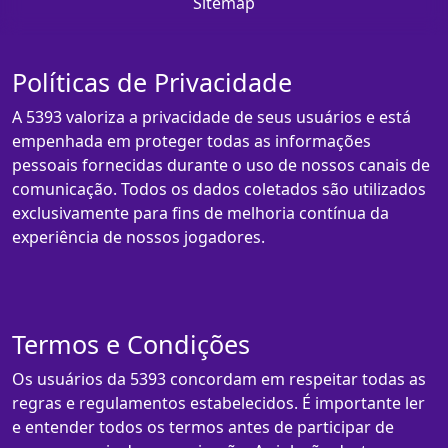
Sitemap
Políticas de Privacidade
A 5393 valoriza a privacidade de seus usuários e está
empenhada em proteger todas as informações
pessoais fornecidas durante o uso de nossos canais de
comunicação. Todos os dados coletados são utilizados
exclusivamente para fins de melhoria contínua da
experiência de nossos jogadores.
Termos e Condições
Os usuários da 5393 concordam em respeitar todas as
regras e regulamentos estabelecidos. É importante ler
e entender todos os termos antes de participar de