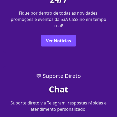
Fique por dentro de todas as novidades,
promoções e eventos da 53A CaSSino em tempo
real!
Ver Notícias
💬 Suporte Direto
Chat
Suporte direto via Telegram, respostas rápidas e
atendimento personalizado!