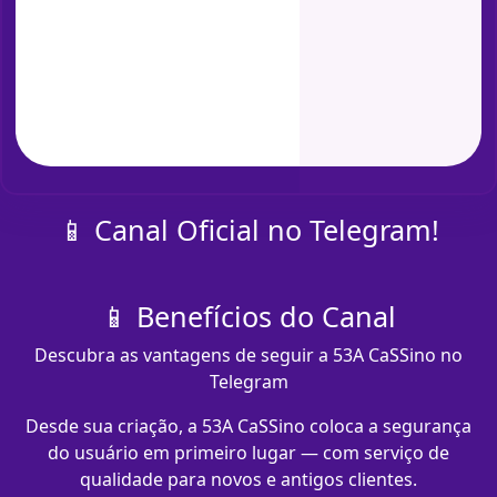
📱 Canal Oficial no Telegram!
📱 Benefícios do Canal
Descubra as vantagens de seguir a 53A CaSSino no
Telegram
Desde sua criação, a 53A CaSSino coloca a segurança
do usuário em primeiro lugar — com serviço de
qualidade para novos e antigos clientes.