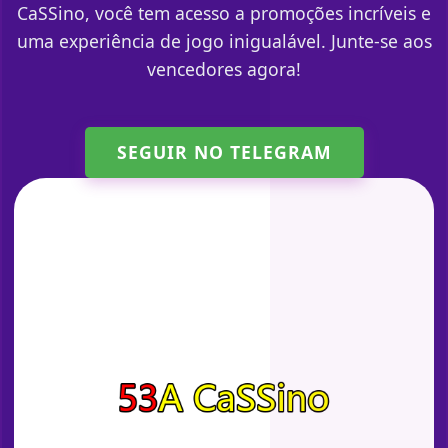
CaSSino, você tem acesso a promoções incríveis e
uma experiência de jogo inigualável. Junte-se aos
vencedores agora!
SEGUIR NO TELEGRAM