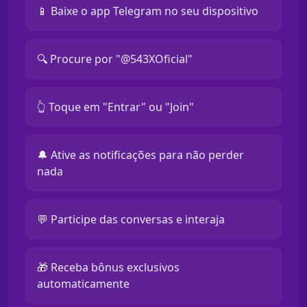
📱 Baixe o app Telegram no seu dispositivo
🔍 Procure por "@543XOficial"
👆 Toque em "Entrar" ou "Join"
🔔 Ative as notificações para não perder
nada
💬 Participe das conversas e interaja
🎁 Receba bônus exclusivos
automaticamente