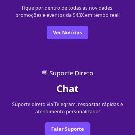
Fique por dentro de todas as novidades,
promoções e eventos da 543X em tempo real!
Ver Notícias
💬 Suporte Direto
Chat
Suporte direto via Telegram, respostas rápidas e
atendimento personalizado!
Falar Suporte