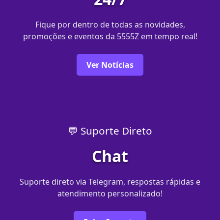
Fique por dentro de todas as novidades,
promoções e eventos da 5555Z em tempo real!
Ver Notícias
💬 Suporte Direto
Chat
Suporte direto via Telegram, respostas rápidas e
atendimento personalizado!