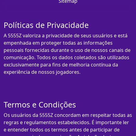
Sitemap
Políticas de Privacidade
A 5555Z valoriza a privacidade de seus usuários e está
empenhada em proteger todas as informações
pessoais fornecidas durante o uso de nossos canais de
comunicação. Todos os dados coletados são utilizados
exclusivamente para fins de melhoria contínua da
experiência de nossos jogadores.
Termos e Condições
Os usuários da 5555Z concordam em respeitar todas as
regras e regulamentos estabelecidos. É importante ler
e entender todos os termos antes de participar de