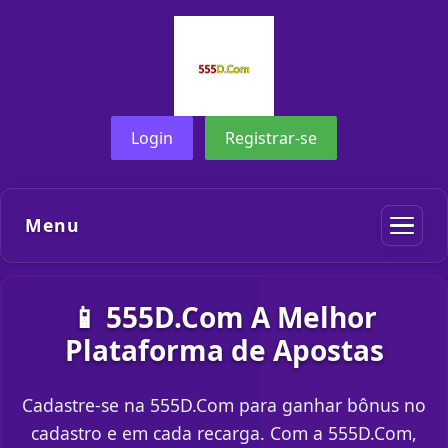
Login
Registrar-se
Menu
📱 555D.Com A Melhor
Plataforma de Apostas
Cadastre-se na 555D.Com para ganhar bônus no
cadastro e em cada recarga. Com a 555D.Com,