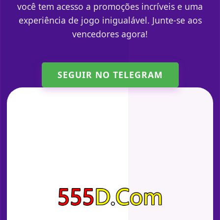
você tem acesso a promoções incríveis e uma
experiência de jogo inigualável. Junte-se aos
vencedores agora!
SEGUIR NO TELEGRAM