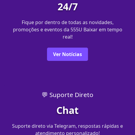
24/7
Fique por dentro de todas as novidades,
promoções e eventos da 555U Baixar em tempo
real!
Ver Notícias
💬 Suporte Direto
Chat
Suporte direto via Telegram, respostas rápidas e
atendimento personalizado!