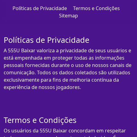
Políticas de Privacidade
Termos e Condições
Sitemap
Políticas de Privacidade
A 555U Baixar valoriza a privacidade de seus usuários e
está empenhada em proteger todas as informações
pessoais fornecidas durante o uso de nossos canais de
comunicação. Todos os dados coletados são utilizados
exclusivamente para fins de melhoria contínua da
experiência de nossos jogadores.
Termos e Condições
Os usuários da 555U Baixar concordam em respeitar