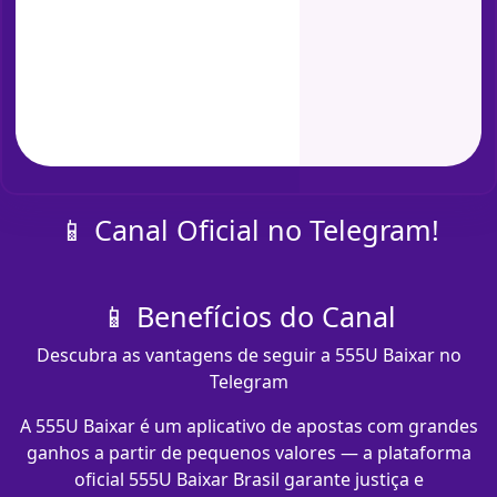
📱 Canal Oficial no Telegram!
📱 Benefícios do Canal
Descubra as vantagens de seguir a 555U Baixar no
Telegram
A 555U Baixar é um aplicativo de apostas com grandes
ganhos a partir de pequenos valores — a plataforma
oficial 555U Baixar Brasil garante justiça e