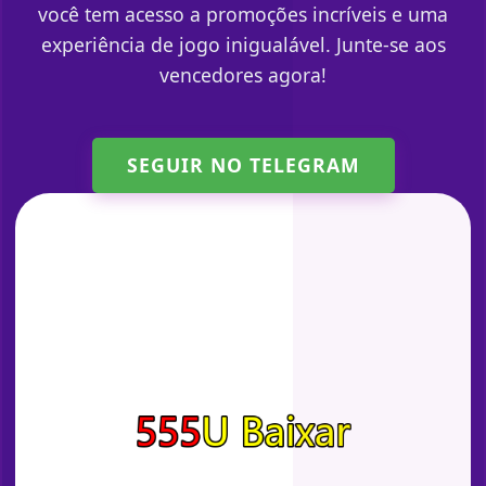
você tem acesso a promoções incríveis e uma
experiência de jogo inigualável. Junte-se aos
vencedores agora!
SEGUIR NO TELEGRAM