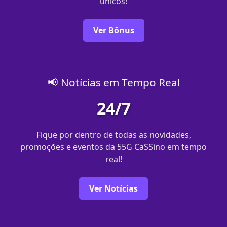
únicos!
Ver Bônus
📢 Notícias em Tempo Real
24/7
Fique por dentro de todas as novidades,
promoções e eventos da 55G CaSSino em tempo
real!
Ver Notícias