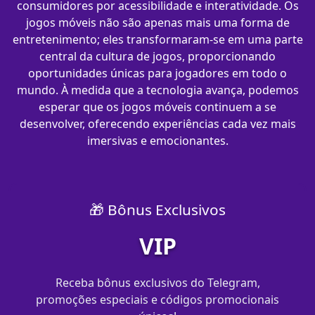
consumidores por acessibilidade e interatividade. Os
jogos móveis não são apenas mais uma forma de
entretenimento; eles transformaram-se em uma parte
central da cultura de jogos, proporcionando
oportunidades únicas para jogadores em todo o
mundo. À medida que a tecnologia avança, podemos
esperar que os jogos móveis continuem a se
desenvolver, oferecendo experiências cada vez mais
imersivas e emocionantes.
🎁 Bônus Exclusivos
VIP
Receba bônus exclusivos do Telegram,
promoções especiais e códigos promocionais