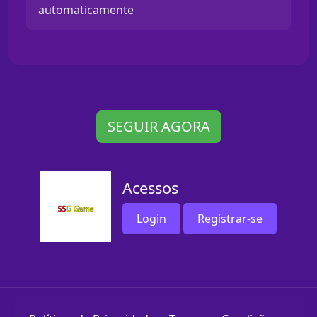
automaticamente
SEGUIR AGORA
Acessos
Login
Registrar-se