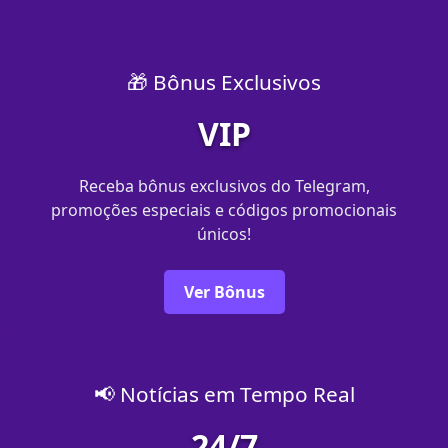
🎁 Bônus Exclusivos
VIP
Receba bônus exclusivos do Telegram,
promoções especiais e códigos promocionais
únicos!
Ver Bônus
📢 Notícias em Tempo Real
24/7