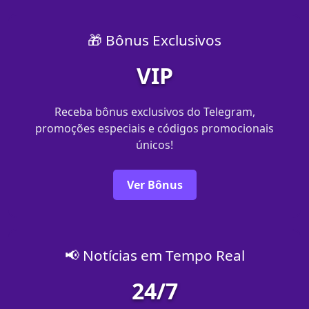
🎁 Bônus Exclusivos
VIP
Receba bônus exclusivos do Telegram,
promoções especiais e códigos promocionais
únicos!
Ver Bônus
📢 Notícias em Tempo Real
24/7