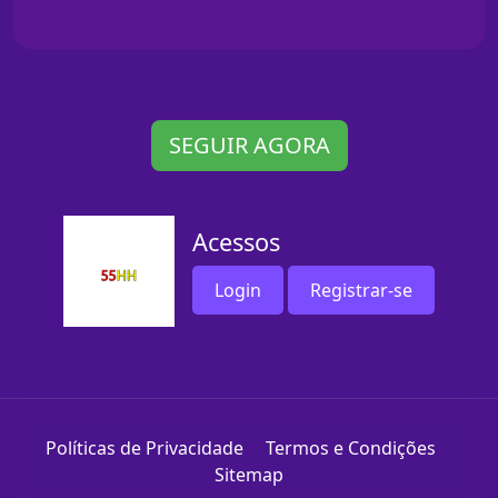
SEGUIR AGORA
Acessos
Login
Registrar-se
Políticas de Privacidade
Termos e Condições
Sitemap