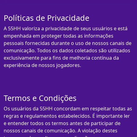
Políticas de Privacidade
A 55HH valoriza a privacidade de seus usuários e está
empenhada em proteger todas as informações
pessoais fornecidas durante o uso de nossos canais de
comunicação. Todos os dados coletados são utilizados
exclusivamente para fins de melhoria contínua da
experiência de nossos jogadores.
Termos e Condições
Os usuários da 55HH concordam em respeitar todas as
regras e regulamentos estabelecidos. É importante ler
e entender todos os termos antes de participar de
nossos canais de comunicação. A violação destes