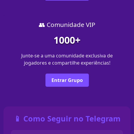
👥 Comunidade VIP
1000+
Junte-se a uma comunidade exclusiva de
jogadores e compartilhe experiências!
Entrar Grupo
📱 Como Seguir no Telegram