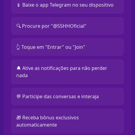
📱 Baixe o app Telegram no seu dispositivo
🔍 Procure por "@55HHOficial"
👆 Toque em "Entrar" ou "Join"
🔔 Ative as notificações para não perder
nada
💬 Participe das conversas e interaja
🎁 Receba bônus exclusivos
automaticamente