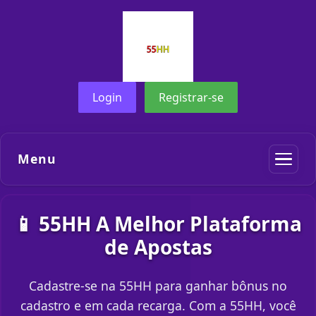
Login
Registrar-se
Menu
📱 55HH A Melhor Plataforma
de Apostas
Cadastre-se na 55HH para ganhar bônus no
cadastro e em cada recarga. Com a 55HH, você