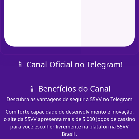
📱 Canal Oficial no Telegram!
📱 Benefícios do Canal
Descubra as vantagens de seguir a 55VV no Telegram
Com forte capacidade de desenvolvimento e inovação,
o site da 55VV apresenta mais de 5.000 jogos de cassino
para você escolher livremente na plataforma 55VV
Brasil .