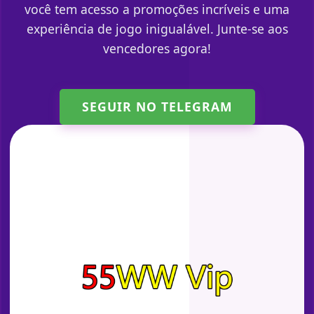
você tem acesso a promoções incríveis e uma
experiência de jogo inigualável. Junte-se aos
vencedores agora!
SEGUIR NO TELEGRAM