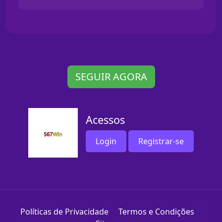
SEGUIR AGORA
Acessos
Login
Registrar-se
Políticas de Privacidade
Termos e Condições