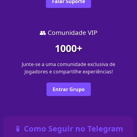
Falar Suporte
👥 Comunidade VIP
1000+
Junte-se a uma comunidade exclusiva de
jogadores e compartilhe experiências!
Entrar Grupo
📱 Como Seguir no Telegram