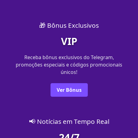
🎁 Bônus Exclusivos
VIP
Receba bônus exclusivos do Telegram,
promoções especiais e códigos promocionais
únicos!
Ver Bônus
📢 Notícias em Tempo Real
24/7