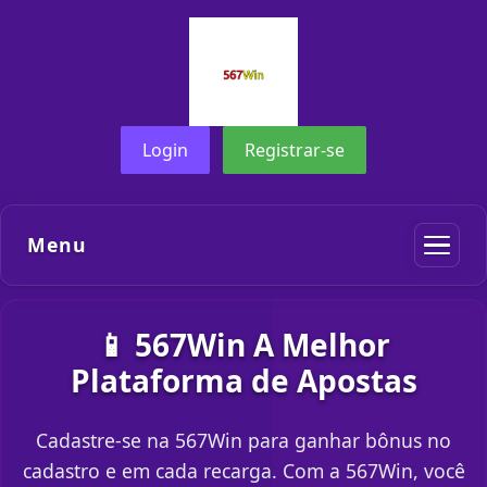
Login
Registrar-se
Menu
📱 567Win A Melhor
Plataforma de Apostas
Cadastre-se na 567Win para ganhar bônus no
cadastro e em cada recarga. Com a 567Win, você