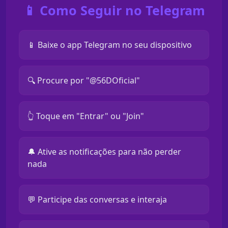
📱 Como Seguir no Telegram
📱 Baixe o app Telegram no seu dispositivo
🔍 Procure por "@56DOficial"
👆 Toque em "Entrar" ou "Join"
🔔 Ative as notificações para não perder
nada
💬 Participe das conversas e interaja