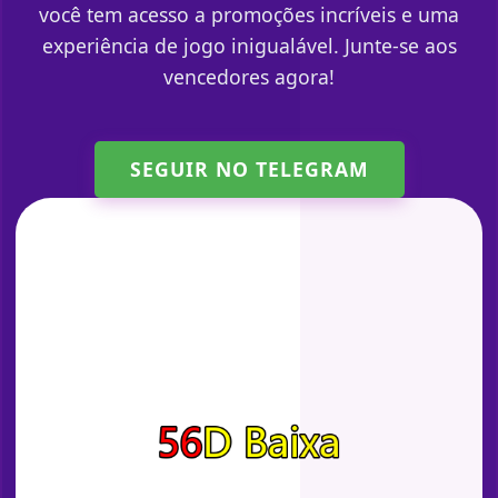
você tem acesso a promoções incríveis e uma
experiência de jogo inigualável. Junte-se aos
vencedores agora!
SEGUIR NO TELEGRAM