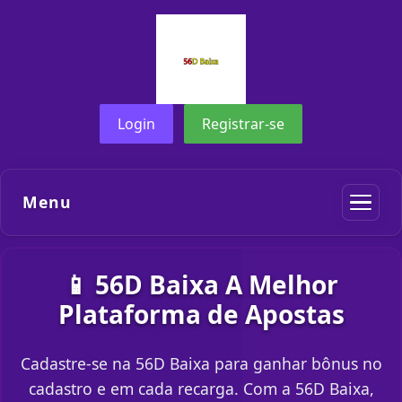
Login
Registrar-se
Menu
📱 56D Baixa A Melhor
Plataforma de Apostas
Cadastre-se na 56D Baixa para ganhar bônus no
cadastro e em cada recarga. Com a 56D Baixa,