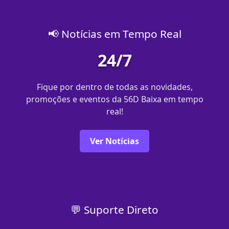
📢 Notícias em Tempo Real
24/7
Fique por dentro de todas as novidades,
promoções e eventos da 56D Baixa em tempo
real!
Ver Notícias
💬 Suporte Direto