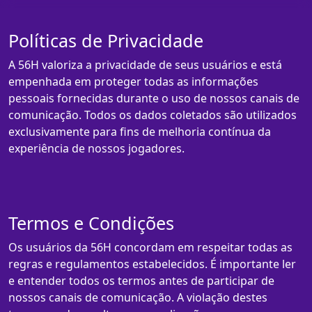
Políticas de Privacidade
A 56H valoriza a privacidade de seus usuários e está
empenhada em proteger todas as informações
pessoais fornecidas durante o uso de nossos canais de
comunicação. Todos os dados coletados são utilizados
exclusivamente para fins de melhoria contínua da
experiência de nossos jogadores.
Termos e Condições
Os usuários da 56H concordam em respeitar todas as
regras e regulamentos estabelecidos. É importante ler
e entender todos os termos antes de participar de
nossos canais de comunicação. A violação destes