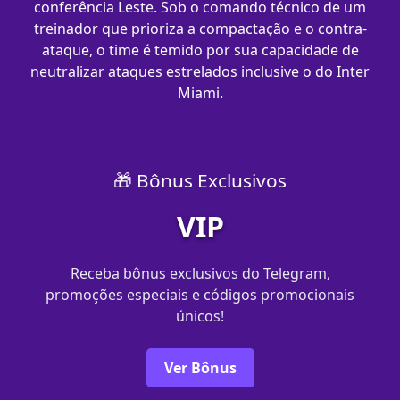
conferência Leste. Sob o comando técnico de um
treinador que prioriza a compactação e o contra-
ataque, o time é temido por sua capacidade de
neutralizar ataques estrelados inclusive o do Inter
Miami.
🎁 Bônus Exclusivos
VIP
Receba bônus exclusivos do Telegram,
promoções especiais e códigos promocionais
únicos!
Ver Bônus