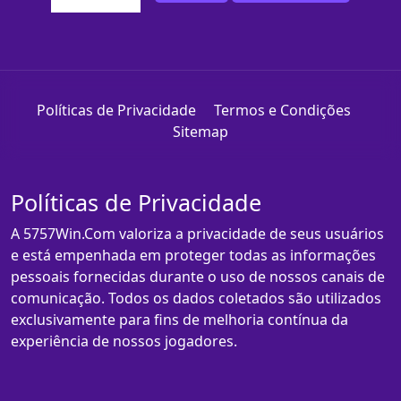
Políticas de Privacidade
Termos e Condições
Sitemap
Políticas de Privacidade
A 5757Win.Com valoriza a privacidade de seus usuários
e está empenhada em proteger todas as informações
pessoais fornecidas durante o uso de nossos canais de
comunicação. Todos os dados coletados são utilizados
exclusivamente para fins de melhoria contínua da
experiência de nossos jogadores.