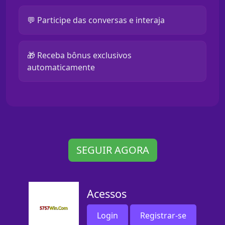
💬 Participe das conversas e interaja
🎁 Receba bônus exclusivos
automaticamente
SEGUIR AGORA
Acessos
Login
Registrar-se