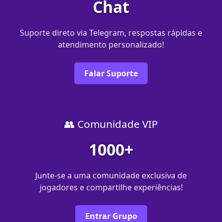
Chat
Suporte direto via Telegram, respostas rápidas e
atendimento personalizado!
Falar Suporte
👥 Comunidade VIP
1000+
Junte-se a uma comunidade exclusiva de
jogadores e compartilhe experiências!
Entrar Grupo