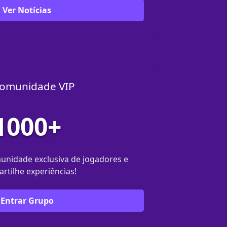
Ver Notícias
Comunidade VIP
1000+
unidade exclusiva de jogadores e
rtilhe experiências!
Entrar Grupo