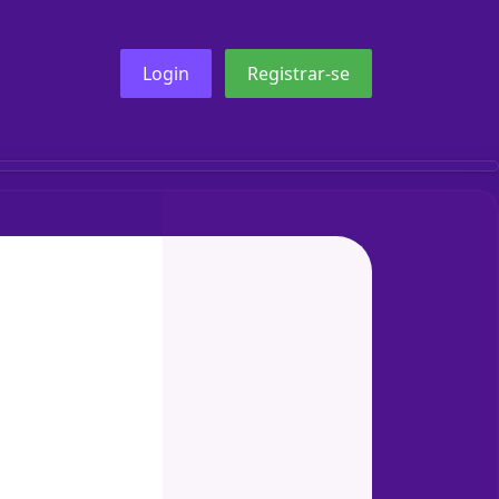
Login
Registrar-se