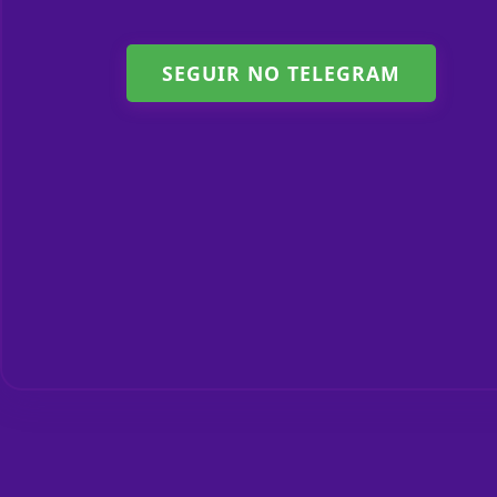
SEGUIR NO TELEGRAM