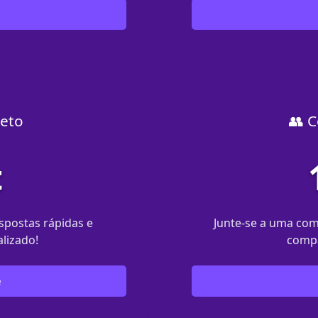
reto
👥 
t
espostas rápidas e
Junte-se a uma com
lizado!
compa
e