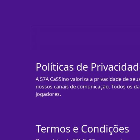
Políticas de Privacida
A 57A CaSSino valoriza a privacidade de se
nossos canais de comunicação. Todos os dad
jogadores.
Termos e Condições