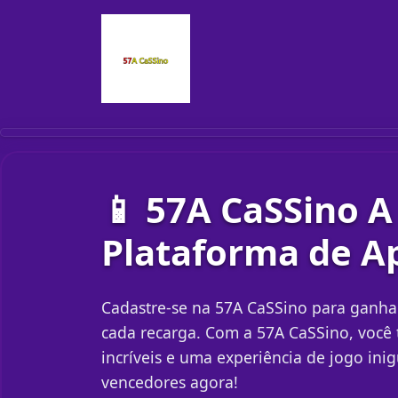
📱 57A CaSSino 
Plataforma de A
Cadastre-se na 57A CaSSino para ganha
cada recarga. Com a 57A CaSSino, você
incríveis e uma experiência de jogo inig
vencedores agora!