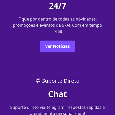
24/7
Fique por dentro de todas as novidades,
promoções e eventos da 57Ak.Com em tempo
real!
Ver Notícias
💬 Suporte Direto
Chat
Suporte direto via Telegram, respostas rápidas e
atendimento personalizado!