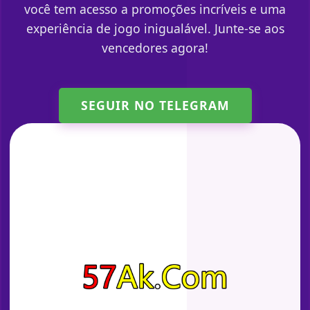
você tem acesso a promoções incríveis e uma
experiência de jogo inigualável. Junte-se aos
vencedores agora!
SEGUIR NO TELEGRAM